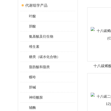
代谢组学产品
叶酸
胆酸
氨基酸及衍生物
维生素
糖类（碳水化合物）
十八碳烯酸(
脂肪酸和脂类
(C
蝶呤
胆碱
神经酰胺
辅酶