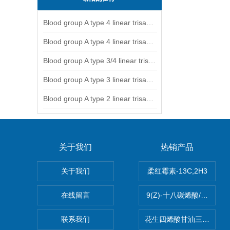
Blood group A type 4 linear trisaccharide-NGL
Blood group A type 4 linear trisaccharide-NGL2
Blood group A type 3/4 linear trisaccharide
Blood group A type 3 linear trisaccharide-NGL
Blood group A type 2 linear trisaccharide-NGL
关于我们
热销产品
关于我们
柔红霉素-13C,2H3
在线留言
9(Z)-十八碳烯酸/油酸
联系我们
花生四烯酸甘油三酯(顺式-5,8