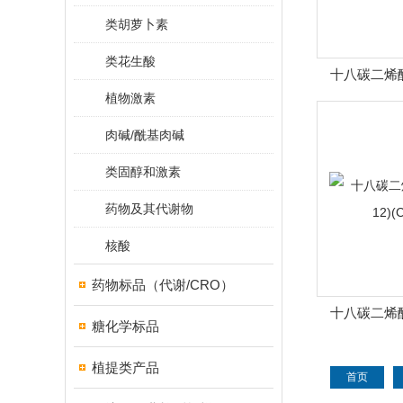
类胡萝卜素
类花生酸
十八碳二烯酸
植物激素
(
肉碱/酰基肉碱
类固醇和激素
药物及其代谢物
核酸
药物标品（代谢/CRO）
十八碳二烯酸
糖化学标品
(C1
植提类产品
首页