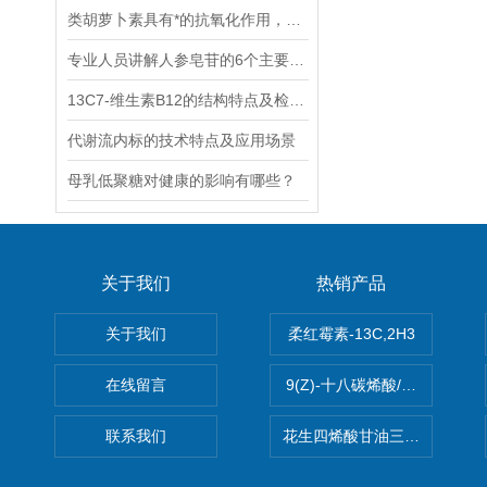
类胡萝卜素具有*的抗氧化作用，能够清除体内自由基
专业人员讲解人参皂苷的6个主要作用
13C7-维生素B12的结构特点及检测方法
代谢流内标的技术特点及应用场景
母乳低聚糖对健康的影响有哪些？
关于我们
热销产品
关于我们
柔红霉素-13C,2H3
在线留言
9(Z)-十八碳烯酸/油酸
联系我们
花生四烯酸甘油三酯(顺式-5,8,1