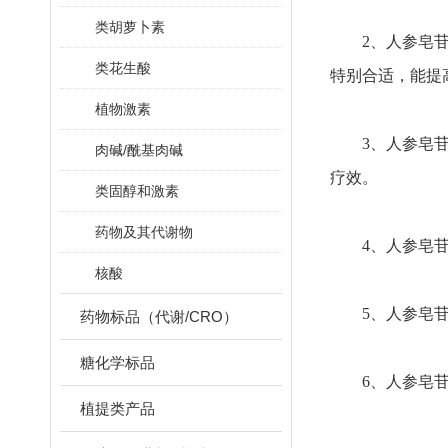
类胡萝卜素
2、人参皂苷能
类花生酸
特别合适，能提
植物激素
3、人参皂苷能
肉碱/酰基肉碱
疗效。
类固醇和激素
药物及其代谢物
4、人参皂苷有
核酸
5、人参皂苷有
药物标品（代谢/CRO）
糖化学标品
6、人参皂苷能
植提类产品