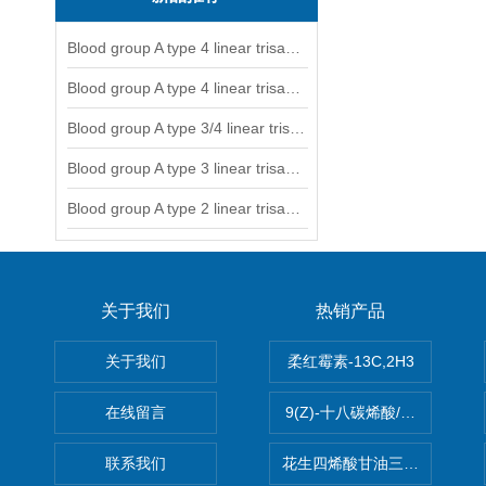
Blood group A type 4 linear trisaccharide-NGL
Blood group A type 4 linear trisaccharide-NGL2
Blood group A type 3/4 linear trisaccharide
Blood group A type 3 linear trisaccharide-NGL
Blood group A type 2 linear trisaccharide-NGL
关于我们
热销产品
关于我们
柔红霉素-13C,2H3
在线留言
9(Z)-十八碳烯酸/油酸
联系我们
花生四烯酸甘油三酯(顺式-5,8,1