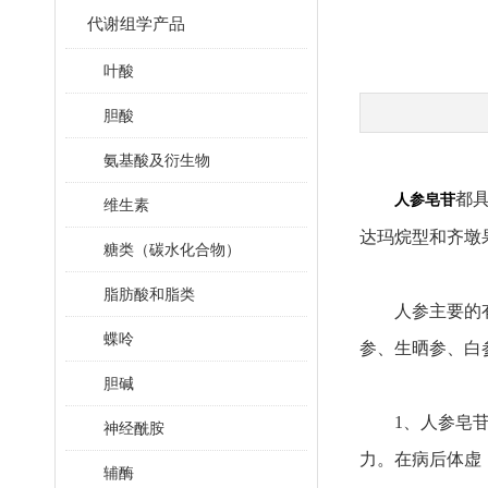
代谢组学产品
叶酸
胆酸
氨基酸及衍生物
都
人参皂苷
维生素
达玛烷型和齐墩
糖类（碳水化合物）
脂肪酸和脂类
人参主要的有
蝶呤
参、生晒参、白
胆碱
1、人参皂苷具
神经酰胺
力。在病后体虚
辅酶