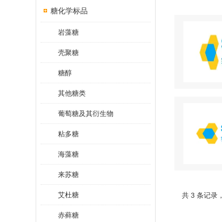
糖化学标品
岩藻糖
壳聚糖
糖醇
其他糖类
葡萄糖及其衍生物
粘多糖
海藻糖
来苏糖
艾杜糖
共 3 条记录
赤藓糖