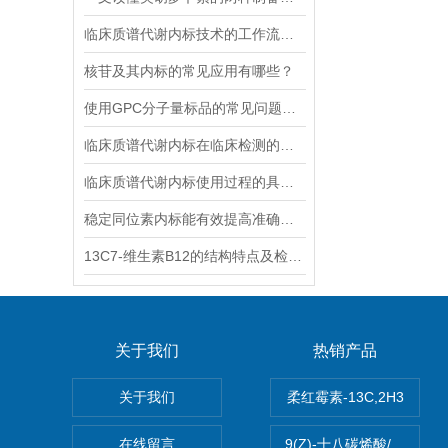
临床质谱代谢内标技术的工作流程和优势体现
核苷及其内标的常见应用有哪些？
使用GPC分子量标品的常见问题及回答
临床质谱代谢内标在临床检测的全流程中作用体现
临床质谱代谢内标使用过程的具体步骤分析
稳定同位素内标能有效提高准确度和精密度
13C7-维生素B12的结构特点及检测方法
关于我们
热销产品
关于我们
柔红霉素-13C,2H3
在线留言
9(Z)-十八碳烯酸/油酸