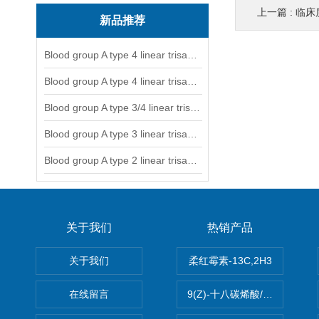
上一篇 :
临床
新品推荐
Blood group A type 4 linear trisaccharide-NGL
Blood group A type 4 linear trisaccharide-NGL2
Blood group A type 3/4 linear trisaccharide
Blood group A type 3 linear trisaccharide-NGL
Blood group A type 2 linear trisaccharide-NGL
关于我们
热销产品
关于我们
柔红霉素-13C,2H3
在线留言
9(Z)-十八碳烯酸/油酸