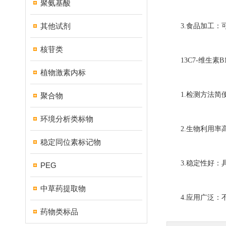
聚氨基酸
其他试剂
3.食品加工：可
核苷类
13C7-维生素B
植物激素内标
1.检测方法简便
聚合物
环境分析类标物
2.生物利用率高
稳定同位素标记物
3.稳定性好：具
PEG
中草药提取物
4.应用广泛：不
药物类标品