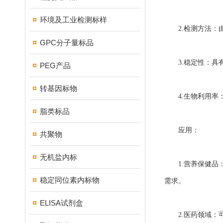
环境及工业检测标样
2.检测方法：由
GPC分子量标品
3.稳定性：具有
PEG产品
转基因标物
4.生物利用率：
脂类标品
应用：
共聚物
无机盐内标
1.营养保健品：
稳定同位素内标物
需求。
ELISA试剂盒
2.医药领域：可