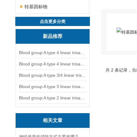
转基因标物
点击更多分类
新品推荐
Blood group A type 4 linear trisaccharide-NGL
Blood group A type 4 linear trisaccharide-NGL2
共 2 条记录，当
Blood group A type 3/4 linear trisaccharide
Blood group A type 3 linear trisaccharide-NGL
Blood group A type 2 linear trisaccharide-NGL
相关文章
神经递质的清除方式主要有哪几种？