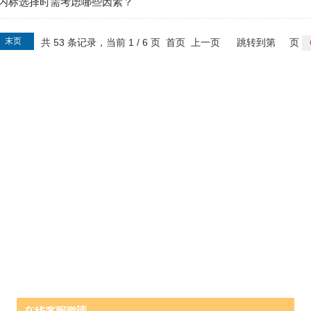
内标选择时需考虑哪些因素？
末页
共 53 条记录，当前 1 / 6 页 首页 上一页
跳转到第
页