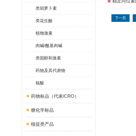
稳定同位素
类胡萝卜素
下一页
类花生酸
植物激素
肉碱/酰基肉碱
类固醇和激素
药物及其代谢物
核酸
药物标品（代谢/CRO）
糖化学标品
植提类产品