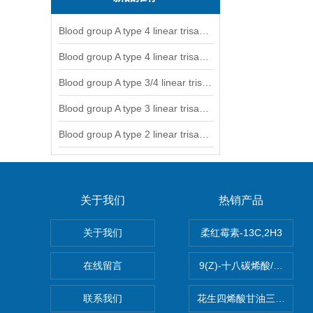
Blood group A type 4 linear trisaccharide-NGL
Blood group A type 4 linear trisaccharide-NGL2
Blood group A type 3/4 linear trisaccharide
Blood group A type 3 linear trisaccharide-NGL
Blood group A type 2 linear trisaccharide-NGL
关于我们
热销产品
关于我们
柔红霉素-13C,2H3
在线留言
9(Z)-十八碳烯酸/油酸
联系我们
花生四烯酸甘油三酯(顺式-5,8