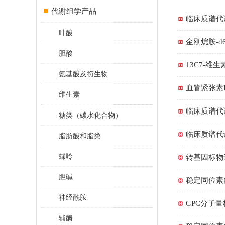
代谢组学产品
临床质谱代
叶酸
金刚烷胺-
胆酸
13C7-维
氨基酸及衍生物
血管紧张素
维生素
临床质谱代
糖类（碳水化合物）
临床质谱代
脂肪酸和脂类
蝶呤
转基因标物
胆碱
稳定同位素
神经酰胺
GPC分子
辅酶