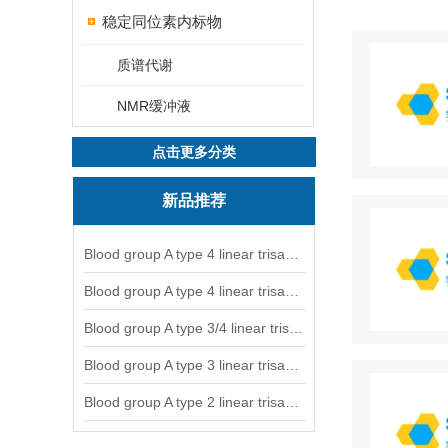
稳定同位素内标物
质谱代谢
NMR缓冲液
点击更多分类
新品推荐
Blood group A type 4 linear trisaccharide-NGL
Blood group A type 4 linear trisaccharide-NGL2
Blood group A type 3/4 linear trisaccharide
Blood group A type 3 linear trisaccharide-NGL
Blood group A type 2 linear trisaccharide-NGL