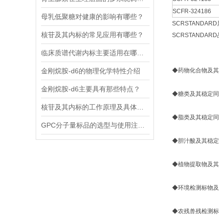
SCFR-324186
母乳低聚糖对健康的影响有哪些？
SCRSTAND
核苷及其内标的常见应用有哪些？
SCRSTANDA
临床质谱代谢内标主要适用在哪些方面？
金刚烷胺-d6的物理化学特性介绍
◆药物化合物
金刚烷胺-d6主要具有那些特点？
◆糖类及其
核苷及其内标的工作原理及具体应用分析
◆脂类及其
GPC分子量标品的选型与使用注意事项分享
◆胆汁酸及
◆植物提取物
◆环境检测标
◆农残兽残检测标