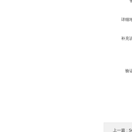
详细
补充
验
上一篇 :
S