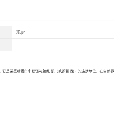
现货
，它是某些糖蛋白中糖链与丝氨-酸（或苏氨-酸）的连接单位。在自然界