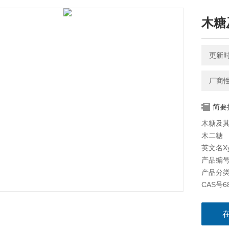
木糖
更新时间
厂商
简要
木糖及
木二糖
英文名Xyl
产品编号S
产品分
CAS号68
分子式C1