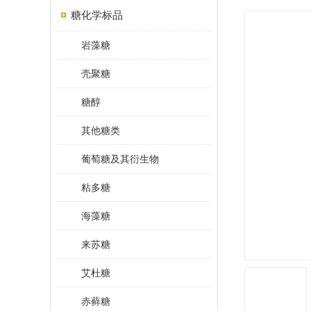
糖化学标品
岩藻糖
壳聚糖
糖醇
其他糖类
葡萄糖及其衍生物
粘多糖
海藻糖
来苏糖
艾杜糖
赤藓糖