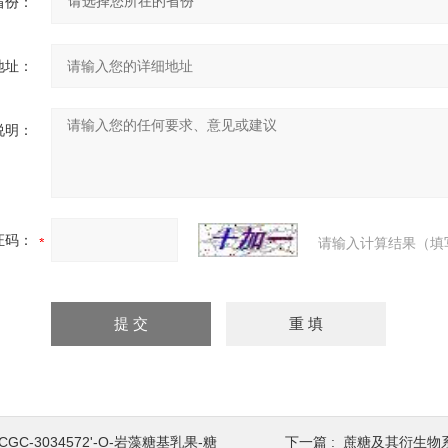
省份：
地址：
说明：
证码：
请输入计算结果（填
CGC-3034572'-O-岩藻糖基乳果-糖
下一篇 :
蔗糖及其衍生物