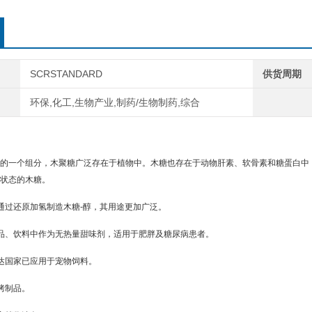
SCRSTANDARD
供货周期
环保,化工,生物产业,制药/生物制药,综合
的一个组分，木聚糖广泛存在于植物中。木糖也存在于动物肝素、软骨素和
糖蛋白
中
状态的木糖。
通过还原加氢制造
木糖-醇
，其用途更加广泛。
品、饮料中作为无热量
甜味剂
，适用于肥胖及糖尿病患者。
达国家已应用于宠物饲料。
烤制品。