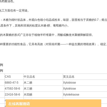
高档酱油色。
化工方面也有一定用途。
：木糖为细针状晶体，外观白色细小结晶或粉末，味甜，甜度相当于蔗糖的0.7；熔点为1
等温度条件下，其
饱和溶液
的
粘度比
木糖-醇、葡萄糖均小。
的木聚糖的形式广泛存在于植物
半纤维素
中，用酸或酶使木聚糖降解获得。
种重要的功能性食品，它具有高效（对双歧杆菌——一种益生菌的增殖效果）、稳定
列
列
CAS
中文品名
英文品名
6860-47-5
木二糖
Xylobiose
47592-59-6
木三糖
Xylotriose
22416-58-6
木四糖
Xylotetraose
49694-20-4
木五糖
Xylopentaose
49694-21-5
木六糖
Xylohexaose