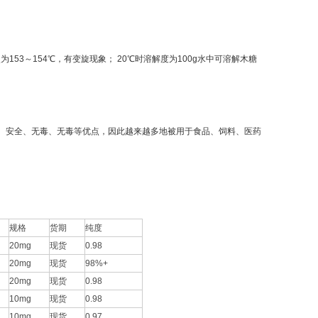
53～154℃，有变旋现象； 20℃时溶解度为100g水中可溶解木糖
、安全、无毒、无毒等优点，因此越来越多地被用于食品、饲料、医药
规格
货期
纯度
20mg
现货
0.98
20mg
现货
98%+
20mg
现货
0.98
10mg
现货
0.98
10mg
现货
0.97