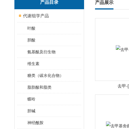
产品目录
产品展示
代谢组学产品
叶酸
胆酸
氨基酸及衍生物
维生素
糖类（碳水化合物）
去甲-[
脂肪酸和脂类
蝶呤
胆碱
神经酰胺