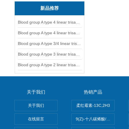
新品推荐
Blood group A type 4 linear trisaccharide-NGL
Blood group A type 4 linear trisaccharide-NGL2
Blood group A type 3/4 linear trisaccharide
Blood group A type 3 linear trisaccharide-NGL
Blood group A type 2 linear trisaccharide-NGL
关于我们
热销产品
关于我们
柔红霉素-13C,2H3
在线留言
9(Z)-十八碳烯酸/油酸