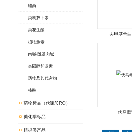
辅酶
类胡萝卜素
类花生酸
去甲基舍曲
植物激素
肉碱/酰基肉碱
类固醇和激素
药物及其代谢物
核酸
药物标品（代谢/CRO）
伏马毒
糖化学标品
植提类产品