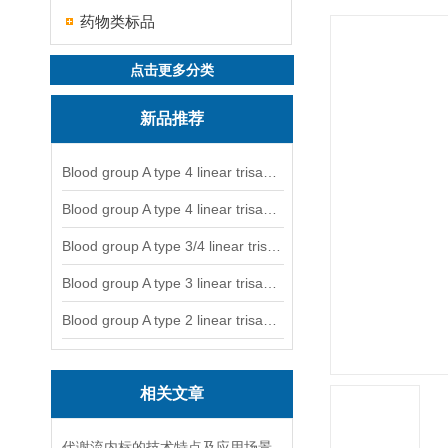
药物类标品
点击更多分类
新品推荐
Blood group A type 4 linear trisaccharide-NGL
Blood group A type 4 linear trisaccharide-NGL2
Blood group A type 3/4 linear trisaccharide
Blood group A type 3 linear trisaccharide-NGL
Blood group A type 2 linear trisaccharide-NGL
相关文章
代谢流内标的技术特点及应用场景