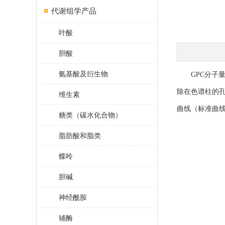
代谢组学产品
叶酸
胆酸
氨基酸及衍生物
GPC分子量
除在色谱柱的
维生素
曲线（标准曲
糖类（碳水化合物）
脂肪酸和脂类
蝶呤
胆碱
神经酰胺
辅酶