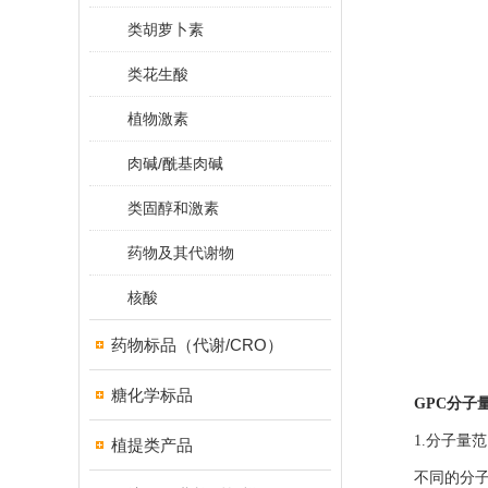
类胡萝卜素
类花生酸
植物激素
肉碱/酰基肉碱
类固醇和激素
药物及其代谢物
核酸
药物标品（代谢/CRO）
糖化学标品
GPC分子
1.分子量范
植提类产品
不同的分子量