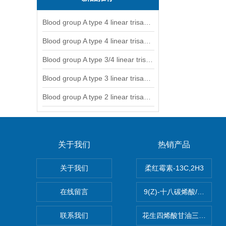
Blood group A type 4 linear trisaccharide-NGL
Blood group A type 4 linear trisaccharide-NGL2
Blood group A type 3/4 linear trisaccharide
Blood group A type 3 linear trisaccharide-NGL
Blood group A type 2 linear trisaccharide-NGL
关于我们
热销产品
关于我们
柔红霉素-13C,2H3
在线留言
9(Z)-十八碳烯酸/油酸
联系我们
花生四烯酸甘油三酯(顺式-5,8