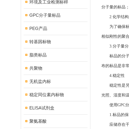
环境及工业检测标样
分子量的标品
GPC分子量标品
2.化学结构
为了确保标品
PEG产品
相似刚性的聚
转基因标物
3.分子量分
脂类标品
标品的分子量
布的标品是非
共聚物
4.稳定性
无机盐内标
稳定性是另一
稳定同位素内标物
光照、湿度和
使用GPC分
ELISA试剂盒
1.标品的保
聚氨基酸
应储存在干燥