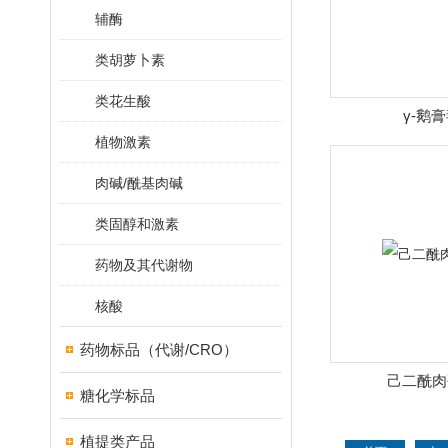
辅酶
类胡萝卜素
类花生酸
γ-鹅
植物激素
肉碱/酰基肉碱
类固醇和激素
药物及其代谢物
核酸
药物标品（代谢/CRO）
己二酰肉
糖化学标品
植提类产品