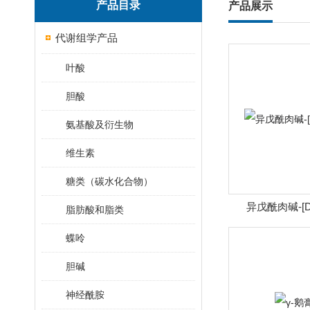
产品目录
产品展示
代谢组学产品
叶酸
胆酸
氨基酸及衍生物
维生素
糖类（碳水化合物）
异戊酰肉碱-[
脂肪酸和脂类
蝶呤
胆碱
神经酰胺