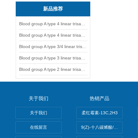
新品推荐
Blood group A type 4 linear trisaccharide-NGL
Blood group A type 4 linear trisaccharide-NGL2
Blood group A type 3/4 linear trisaccharide
Blood group A type 3 linear trisaccharide-NGL
Blood group A type 2 linear trisaccharide-NGL
关于我们
热销产品
关于我们
柔红霉素-13C,2H3
在线留言
9(Z)-十八碳烯酸/油酸