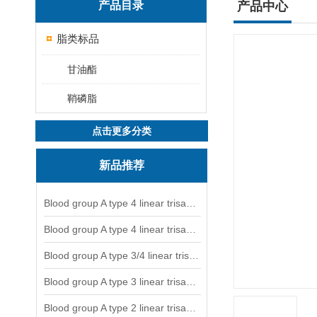
产品目录
产品中心
脂类标品
甘油酯
鞘磷脂
点击更多分类
新品推荐
Blood group A type 4 linear trisaccharide-NGL
Blood group A type 4 linear trisaccharide-NGL2
Blood group A type 3/4 linear trisaccharide
Blood group A type 3 linear trisaccharide-NGL
Blood group A type 2 linear trisaccharide-NGL