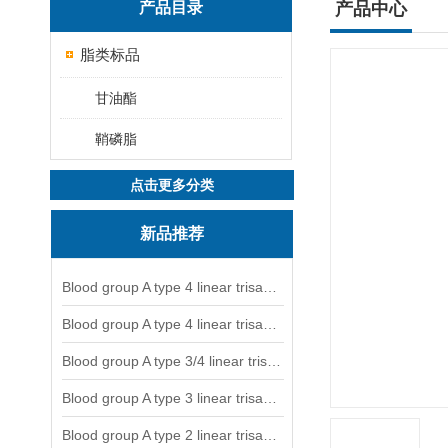
产品目录
产品中心
脂类标品
甘油酯
鞘磷脂
点击更多分类
新品推荐
Blood group A type 4 linear trisaccharide-NGL
Blood group A type 4 linear trisaccharide-NGL2
Blood group A type 3/4 linear trisaccharide
Blood group A type 3 linear trisaccharide-NGL
Blood group A type 2 linear trisaccharide-NGL