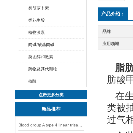
类胡萝卜素
产品介绍：
类花生酸
品牌
植物激素
应用领域
肉碱/酰基肉碱
类固醇和激素
脂
药物及其代谢物
肪酸
核酸
在
点击更多分类
类被抽
新品推荐
过气
Blood group A type 4 linear trisaccharide-NGL