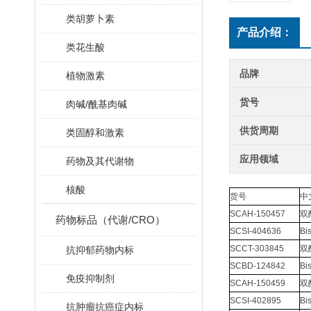
类胡萝卜素
产品介绍：
类花生酸
品牌
植物激素
货号
肉碱/酰基肉碱
供货周期
类固醇和激素
应用领域
药物及其代谢物
核酸
货号
中
SCAH-150457
双
药物标品（代谢/CRO）
SCSI-404636
Bi
SCCT-303845
双
抗抑郁药物内标
SCBD-124842
Bi
免疫抑制剂
SCAH-150459
双
SCSI-402895
Bi
抗肿瘤抗癌症内标