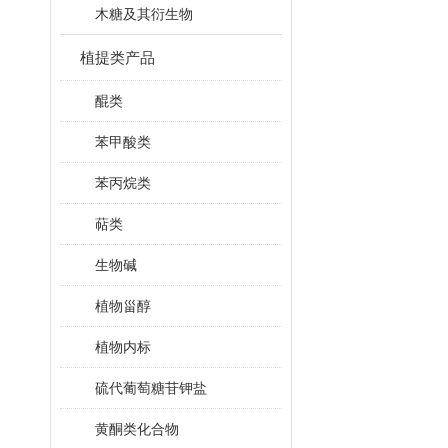
木糖及其衍生物
植提类产品
醌类
苯甲酸类
苯丙烷类
萜类
生物碱
植物甾醇
植物内标
硫代葡萄糖苷钾盐
黄酮类化合物