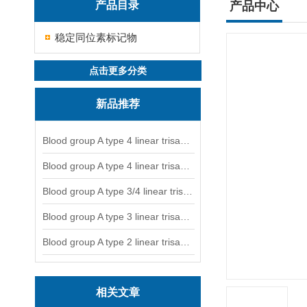
产品目录
产品中心
稳定同位素标记物
点击更多分类
新品推荐
Blood group A type 4 linear trisaccharide-NGL
Blood group A type 4 linear trisaccharide-NGL2
Blood group A type 3/4 linear trisaccharide
Blood group A type 3 linear trisaccharide-NGL
Blood group A type 2 linear trisaccharide-NGL
相关文章