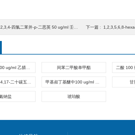
,2,3,4-四氯二苯并-p-二恶英 50 ug/ml 壬烷溶液
下一篇 :
1,2,3,5,6,8-hexac
隐色孔雀绿 100 ug/ml 乙腈溶液
间苯二甲酸单甲酯
顺式 5,8,11,14,17-二十碳五烯酸
甲基叔丁基醚中100 ug/ml 邻苯二甲酸单苄酯
甘
氨钠盐
琥珀酸