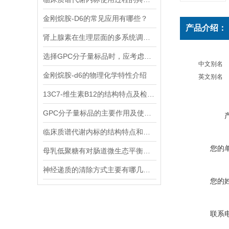
金刚烷胺-D6的常见应用有哪些？
产品介绍：
肾上腺素在生理层面的多系统调节作用
选择GPC分子量标品时，应考虑哪几点？
中文别名
金刚烷胺-d6的物理化学特性介绍
英文别名
13C7-维生素B12的结构特点及检测方法
GPC分子量标品的主要作用及使用方法
临床质谱代谢内标的结构特点和应用场景
您的
母乳低聚糖有对肠道微生态平衡的维护功能和免疫系统的调节功能
神经递质的清除方式主要有哪几种？
您的
联系