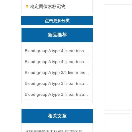
稳定同位素标记物
点击更多分类
新品推荐
Blood group A type 4 linear trisaccharide-NGL
Blood group A type 4 linear trisaccharide-NGL2
Blood group A type 3/4 linear trisaccharide
Blood group A type 3 linear trisaccharide-NGL
Blood group A type 2 linear trisaccharide-NGL
相关文章
临床质谱代谢内标使用过程的具体步骤分析