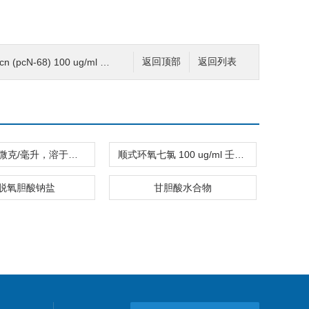
n (pcN-68) 100 ug/ml 壬烷溶液
返回顶部
返回列表
二酸 100 微克/毫升，溶于甲基叔丁基醚
顺式环氧七氯 100 ug/ml 壬烷溶液
脱氧胆酸钠盐
甘胆酸水合物