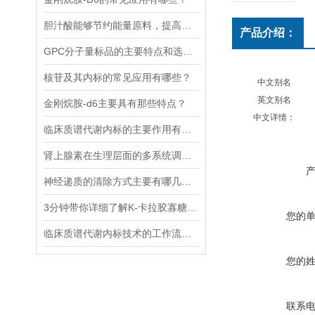
胆汁酸能够节约能量原料，提高能量利用率
产品介绍：
GPC分子量标品的主要特点和选择时应考虑的因素
核苷及其内标的常见应用有哪些？
中文别名
英文别名
金刚烷胺-d6主要具有那些特点？
中文详情：
临床质谱代谢内标的主要作用有哪些？
肾上腺素在生理层面的多系统调节作用
神经递质的清除方式主要有哪几种？
3分钟带你详细了解K-卡拉胶寡糖的主要功能
您的
临床质谱代谢内标技术的工作流程和优势体现
您的
联系