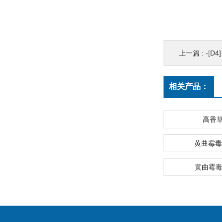
上一篇 :
-[D4]
相关产品：
高香
黄曲霉毒
黄曲霉毒