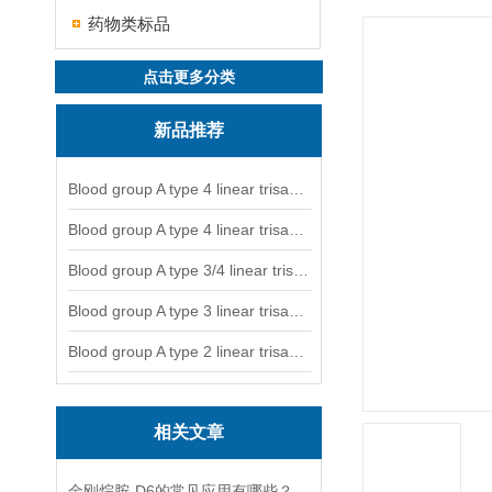
药物类标品
点击更多分类
新品推荐
Blood group A type 4 linear trisaccharide-NGL
Blood group A type 4 linear trisaccharide-NGL2
Blood group A type 3/4 linear trisaccharide
Blood group A type 3 linear trisaccharide-NGL
Blood group A type 2 linear trisaccharide-NGL
相关文章
金刚烷胺-D6的常见应用有哪些？