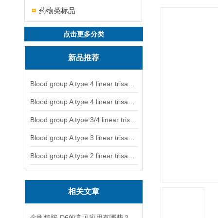
药物类标品
点击更多分类
新品推荐
Blood group A type 4 linear trisaccharide-NGL
Blood group A type 4 linear trisaccharide-NGL2
Blood group A type 3/4 linear trisaccharide
Blood group A type 3 linear trisaccharide-NGL
Blood group A type 2 linear trisaccharide-NGL
相关文章
金刚烷胺-D6的常见应用有哪些？