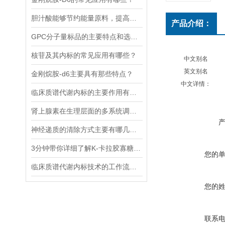
胆汁酸能够节约能量原料，提高能量利用率
产品介绍：
GPC分子量标品的主要特点和选择时应考虑的因素
核苷及其内标的常见应用有哪些？
中文别名
英文别名
金刚烷胺-d6主要具有那些特点？
中文详情：
临床质谱代谢内标的主要作用有哪些？
肾上腺素在生理层面的多系统调节作用
神经递质的清除方式主要有哪几种？
3分钟带你详细了解K-卡拉胶寡糖的主要功能
您的
临床质谱代谢内标技术的工作流程和优势体现
您的
联系