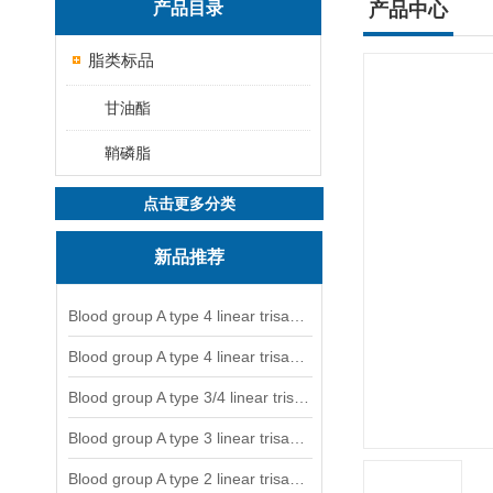
产品目录
产品中心
脂类标品
甘油酯
鞘磷脂
点击更多分类
新品推荐
Blood group A type 4 linear trisaccharide-NGL
Blood group A type 4 linear trisaccharide-NGL2
Blood group A type 3/4 linear trisaccharide
Blood group A type 3 linear trisaccharide-NGL
Blood group A type 2 linear trisaccharide-NGL