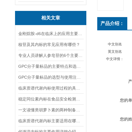
相关文章
产品介绍：
金刚烷胺-d6在临床上的应用主要体现在哪些方面？
核苷及其内标的常见应用有哪些？
中文别名
英文别名
专业人员讲解人参皂苷的6个主要作用
中文详情：
GPC分子量标品的主要特点和选择时应考虑的因素
GPC分子量标品的选型与使用注意事项分享
临床质谱代谢内标使用过程的具体步骤分析
稳定同位素内标在食品安全检测中的应用
您的
一文读懂类胡萝卜素的两种制备方法
您的
临床质谱代谢内标主要适用在哪些方面？
代谢流内标的主要作用详细介绍