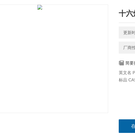
十六烷
更新时间
厂商
简要
英文名 Pa
标品 CAS