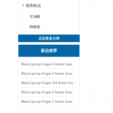
脂类标品
甘油酯
鞘磷脂
点击更多分类
新品推荐
Blood group A type 4 linear trisaccharide-NGL
Blood group A type 4 linear trisaccharide-NGL2
Blood group A type 3/4 linear trisaccharide
Blood group A type 3 linear trisaccharide-NGL
Blood group A type 2 linear trisaccharide-NGL