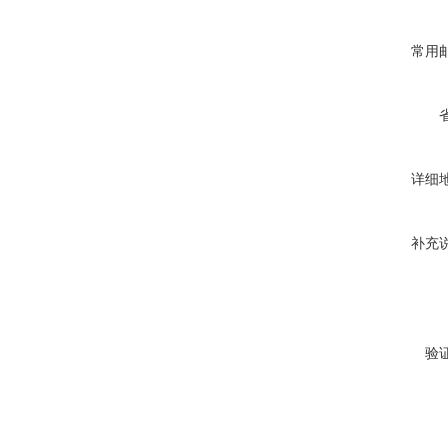
常用
详细
补充
验