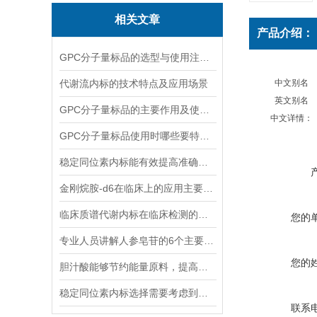
相关文章
产品介绍：
GPC分子量标品的选型与使用注意事项分享
代谢流内标的技术特点及应用场景
中文别名
英文别名
GPC分子量标品的主要作用及使用方法
中文详情：
GPC分子量标品使用时哪些要特别注意？
稳定同位素内标能有效提高准确度和精密度
金刚烷胺-d6在临床上的应用主要体现在哪些方面？
临床质谱代谢内标在临床检测的全流程中作用体现
您的
专业人员讲解人参皂苷的6个主要作用
您的
胆汁酸能够节约能量原料，提高能量利用率
稳定同位素内标选择需要考虑到哪些因素？
联系