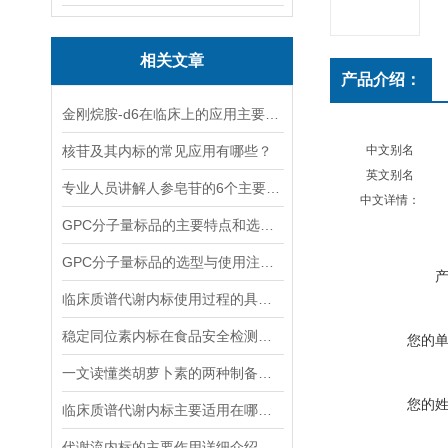
相关文章
产品介绍：
金刚烷胺-d6在临床上的应用主要体现在哪些方面？
核苷及其内标的常见应用有哪些？
中文别名
英文别名
专业人员讲解人参皂苷的6个主要作用
中文详情：
GPC分子量标品的主要特点和选择时应考虑的因素
GPC分子量标品的选型与使用注意事项分享
临床质谱代谢内标使用过程的具体步骤分析
稳定同位素内标在食品安全检测中的应用
您的
一文读懂类胡萝卜素的两种制备方法
您的
临床质谱代谢内标主要适用在哪些方面？
代谢流内标的主要作用详细介绍