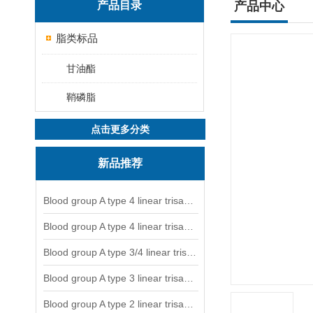
产品目录
产品中心
脂类标品
甘油酯
鞘磷脂
点击更多分类
新品推荐
Blood group A type 4 linear trisaccharide-NGL
Blood group A type 4 linear trisaccharide-NGL2
Blood group A type 3/4 linear trisaccharide
Blood group A type 3 linear trisaccharide-NGL
Blood group A type 2 linear trisaccharide-NGL