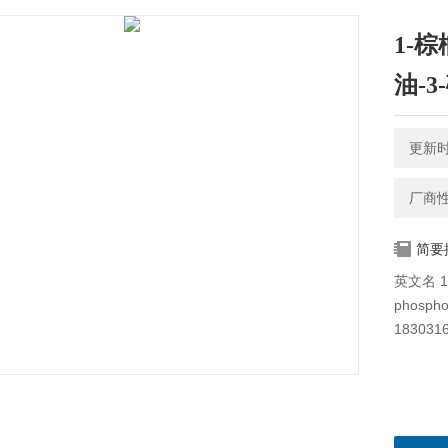
1-棕
油-3
更新时间
厂商
简要
英文名 1-p
phosp
1830316-