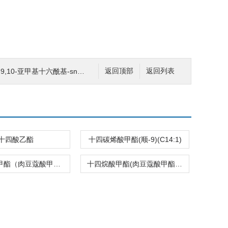
10-亚甲基十六酰基-sn-甘油-3-磷酸
返回顶部
返回列表
十四酸乙酯
十四碳烯酸甲酯(顺-9)(C14:1)
十四烷酸甲酯（肉豆蔻酸甲酯）（C14:0）
十四烷酸甲酯(肉豆蔻酸甲酯)(C14:0)2