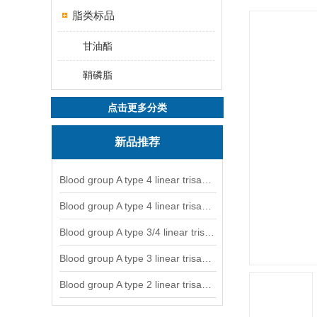
脂类标品
甘油酯
鞘磷脂
点击更多分类
新品推荐
Blood group A type 4 linear trisaccharide-NGL
Blood group A type 4 linear trisaccharide-NGL2
Blood group A type 3/4 linear trisaccharide
Blood group A type 3 linear trisaccharide-NGL
Blood group A type 2 linear trisaccharide-NGL