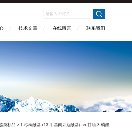
心
技术文章
在线留言
联系我们
脂类标品
> 1-棕榈酰基-(13-甲基肉豆蔻酰基)-sn-甘油-3-磷酸