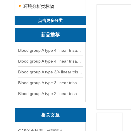
环境分析类标物
点击更多分类
新品推荐
Blood group A type 4 linear trisaccharide-NGL
Blood group A type 4 linear trisaccharide-NGL2
Blood group A type 3/4 linear trisaccharide
Blood group A type 3 linear trisaccharide-NGL
Blood group A type 2 linear trisaccharide-NGL
相关文章
CAS的小秘密，你知道么