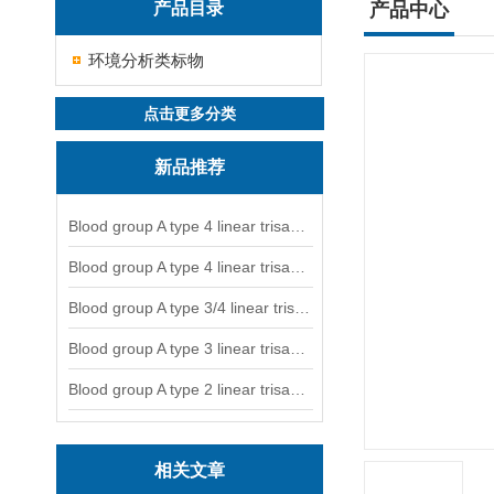
产品目录
产品中心
环境分析类标物
点击更多分类
新品推荐
Blood group A type 4 linear trisaccharide-NGL
Blood group A type 4 linear trisaccharide-NGL2
Blood group A type 3/4 linear trisaccharide
Blood group A type 3 linear trisaccharide-NGL
Blood group A type 2 linear trisaccharide-NGL
相关文章