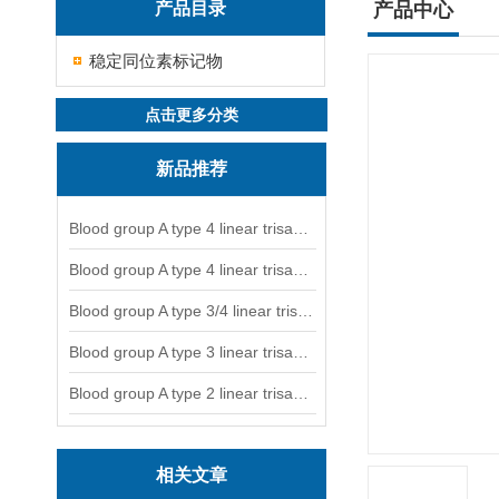
产品目录
产品中心
稳定同位素标记物
点击更多分类
新品推荐
Blood group A type 4 linear trisaccharide-NGL
Blood group A type 4 linear trisaccharide-NGL2
Blood group A type 3/4 linear trisaccharide
Blood group A type 3 linear trisaccharide-NGL
Blood group A type 2 linear trisaccharide-NGL
相关文章