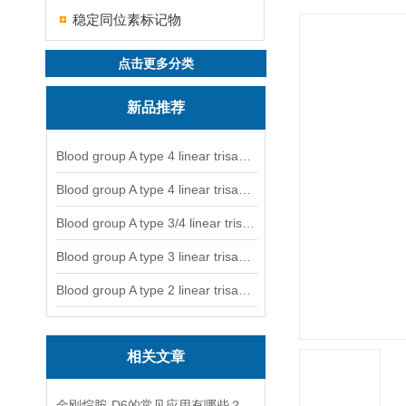
稳定同位素标记物
点击更多分类
新品推荐
Blood group A type 4 linear trisaccharide-NGL
Blood group A type 4 linear trisaccharide-NGL2
Blood group A type 3/4 linear trisaccharide
Blood group A type 3 linear trisaccharide-NGL
Blood group A type 2 linear trisaccharide-NGL
相关文章
金刚烷胺-D6的常见应用有哪些？