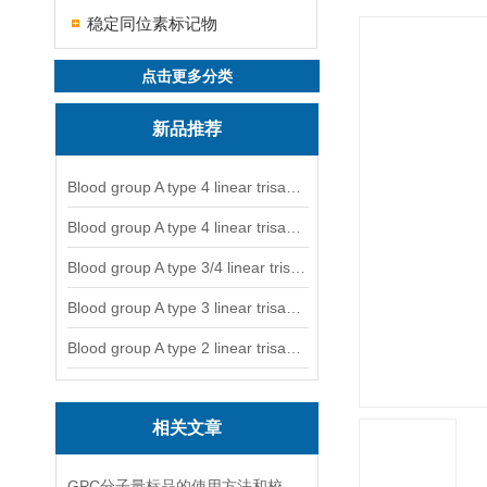
稳定同位素标记物
点击更多分类
新品推荐
Blood group A type 4 linear trisaccharide-NGL
Blood group A type 4 linear trisaccharide-NGL2
Blood group A type 3/4 linear trisaccharide
Blood group A type 3 linear trisaccharide-NGL
Blood group A type 2 linear trisaccharide-NGL
相关文章
GPC分子量标品的使用方法和校验过程