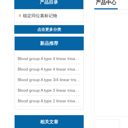
产品目录
产品中心
稳定同位素标记物
点击更多分类
新品推荐
Blood group A type 4 linear trisaccharide-NGL
Blood group A type 4 linear trisaccharide-NGL2
Blood group A type 3/4 linear trisaccharide
Blood group A type 3 linear trisaccharide-NGL
Blood group A type 2 linear trisaccharide-NGL
相关文章