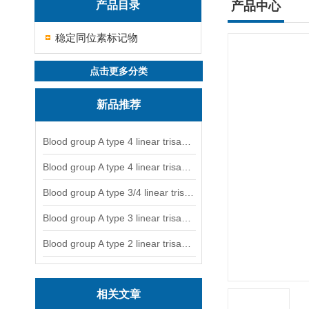
产品目录
产品中心
稳定同位素标记物
点击更多分类
新品推荐
Blood group A type 4 linear trisaccharide-NGL
Blood group A type 4 linear trisaccharide-NGL2
Blood group A type 3/4 linear trisaccharide
Blood group A type 3 linear trisaccharide-NGL
Blood group A type 2 linear trisaccharide-NGL
相关文章