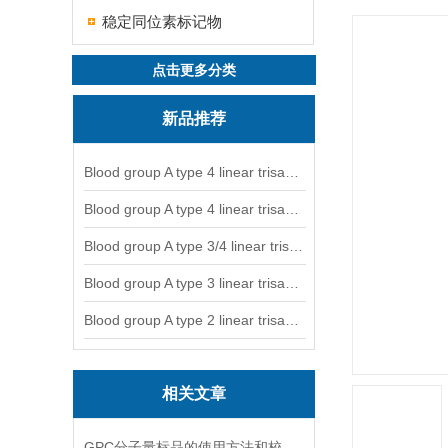
稳定同位素标记物
点击更多分类
新品推荐
Blood group A type 4 linear trisaccharide-NGL
Blood group A type 4 linear trisaccharide-NGL2
Blood group A type 3/4 linear trisaccharide
Blood group A type 3 linear trisaccharide-NGL
Blood group A type 2 linear trisaccharide-NGL
相关文章
GPC分子量标品的使用方法和校验过程