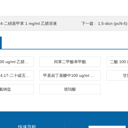
,4-二硝基甲苯 1 mg/ml 乙腈溶液
下一篇 :
1,5-dicn (pcN-
隐色孔雀绿 100 ug/ml 乙腈溶液
间苯二甲酸单甲酯
顺式 5,8,11,14,17-二十碳五烯酸
甲基叔丁基醚中100 ug/ml 邻苯二甲酸单苄酯
甘
氨钠盐
琥珀酸
快速导航