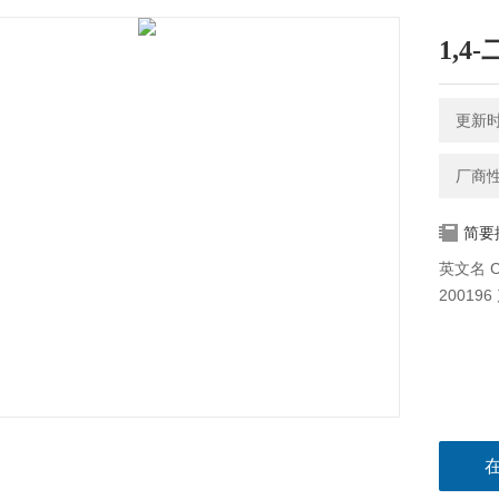
1,4-
更新时间
厂商
简要
英文名 Car
200196