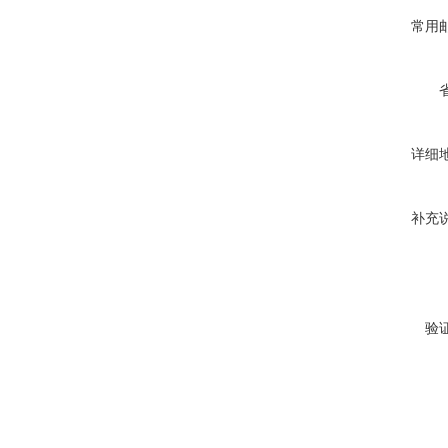
常用
详细
补充
验