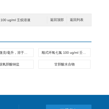
6) 100 ug/ml 壬烷溶液
返回顶部
返回列表
二酸 100 微克/毫升，溶于甲基叔丁基醚
顺式环氧七氯 100 ug/ml 壬烷溶液
脱氧胆酸钠盐
甘胆酸水合物