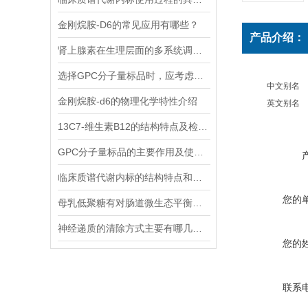
金刚烷胺-D6的常见应用有哪些？
产品介绍：
肾上腺素在生理层面的多系统调节作用
选择GPC分子量标品时，应考虑哪几点？
中文别名
金刚烷胺-d6的物理化学特性介绍
英文别名
13C7-维生素B12的结构特点及检测方法
GPC分子量标品的主要作用及使用方法
临床质谱代谢内标的结构特点和应用场景
您的
母乳低聚糖有对肠道微生态平衡的维护功能和免疫系统的调节功能
神经递质的清除方式主要有哪几种？
您的
联系