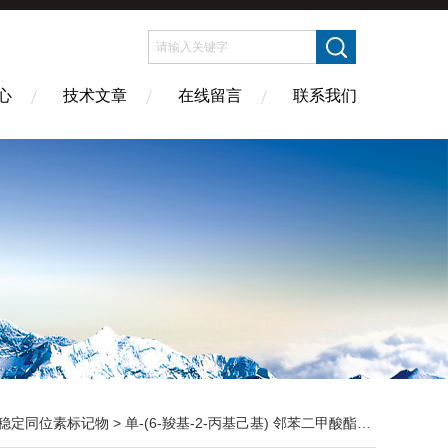
心
技术文章
在线留言
联系我们
稳定同位素标记物
> 单-(6-羧基-2-丙基己基) 邻苯二甲酸酯 (97% CP) 100 ug/ml 溶于 mtbe