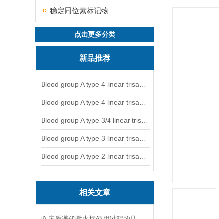
稳定同位素标记物
点击更多分类
新品推荐
Blood group A type 4 linear trisaccharide-NGL
Blood group A type 4 linear trisaccharide-NGL2
Blood group A type 3/4 linear trisaccharide
Blood group A type 3 linear trisaccharide-NGL
Blood group A type 2 linear trisaccharide-NGL
相关文章
临床质谱代谢内标使用过程的具体步骤分析