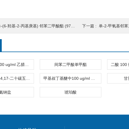
(6-羟基-2-丙基庚基) 邻苯二甲酸酯 (97% CP) 100 ug/ml 溶于 mtbe
下一篇 :
单-2-甲氧基邻
隐色孔雀绿 100 ug/ml 乙腈溶液
间苯二甲酸单甲酯
顺式 5,8,11,14,17-二十碳五烯酸
甲基叔丁基醚中100 ug/ml 邻苯二甲酸单苄酯
甘
氨钠盐
琥珀酸