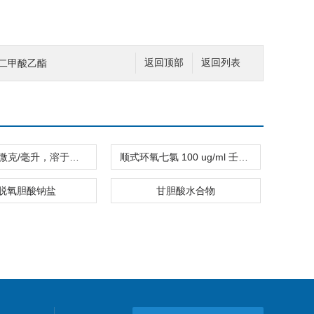
苯二甲酸乙酯
返回顶部
返回列表
二酸 100 微克/毫升，溶于甲基叔丁基醚
顺式环氧七氯 100 ug/ml 壬烷溶液
脱氧胆酸钠盐
甘胆酸水合物