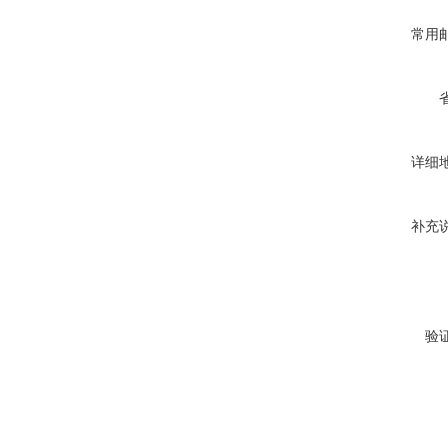
常用
详细
补充
验