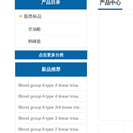
产品目录
产品中心
脂类标品
甘油酯
鞘磷脂
点击更多分类
新品推荐
Blood group A type 4 linear trisaccharide-NGL
Blood group A type 4 linear trisaccharide-NGL2
Blood group A type 3/4 linear trisaccharide
Blood group A type 3 linear trisaccharide-NGL
Blood group A type 2 linear trisaccharide-NGL