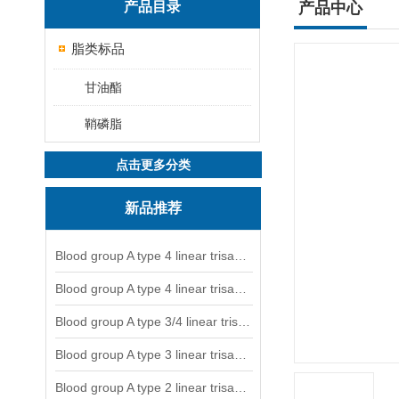
产品目录
产品中心
脂类标品
甘油酯
鞘磷脂
点击更多分类
新品推荐
Blood group A type 4 linear trisaccharide-NGL
Blood group A type 4 linear trisaccharide-NGL2
Blood group A type 3/4 linear trisaccharide
Blood group A type 3 linear trisaccharide-NGL
Blood group A type 2 linear trisaccharide-NGL