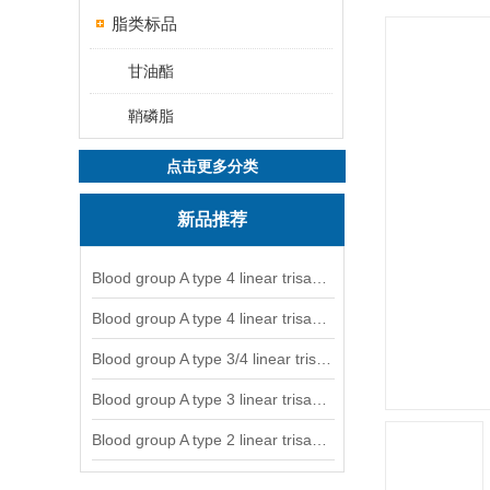
脂类标品
甘油酯
鞘磷脂
点击更多分类
新品推荐
Blood group A type 4 linear trisaccharide-NGL
Blood group A type 4 linear trisaccharide-NGL2
Blood group A type 3/4 linear trisaccharide
Blood group A type 3 linear trisaccharide-NGL
Blood group A type 2 linear trisaccharide-NGL