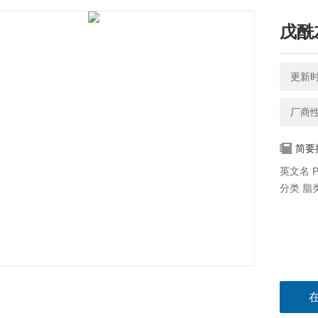
戊酰
更新时间
厂商
简要
英文名 Pen
分类 脂类标