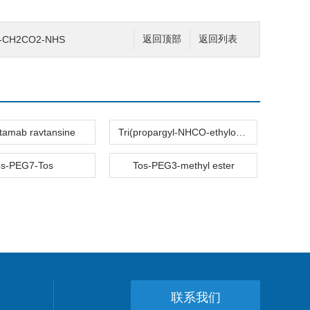
4-CH2CO2-NHS
返回顶部
返回列表
tamab ravtansine
Tri(propargyl-NHCO-ethyloxyethyl)amine
os-PEG7-Tos
Tos-PEG3-methyl ester
联系我们