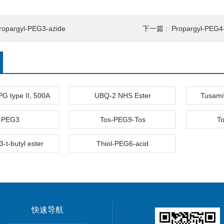
ropargyl-PEG3-azide
下一篇 :
Propargyl-PEG
PG type II, 500A
UBQ-2 NHS Ester
Tusami
-PEG3
Tos-PEG9-Tos
T
-t-butyl ester
Thiol-PEG6-acid
快速导航