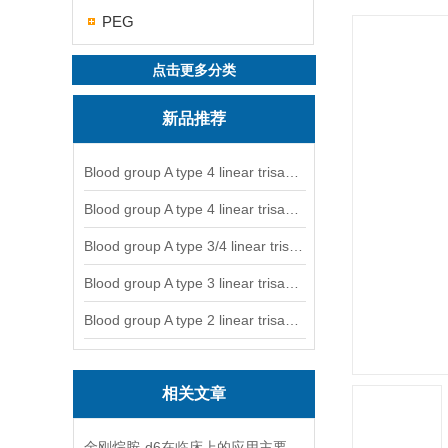
PEG
点击更多分类
新品推荐
Blood group A type 4 linear trisaccharide-NGL
Blood group A type 4 linear trisaccharide-NGL2
Blood group A type 3/4 linear trisaccharide
Blood group A type 3 linear trisaccharide-NGL
Blood group A type 2 linear trisaccharide-NGL
相关文章
金刚烷胺-d6在临床上的应用主要体现在哪些方面？