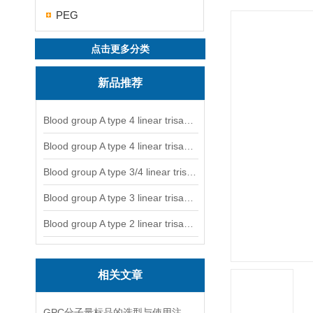
PEG
点击更多分类
新品推荐
Blood group A type 4 linear trisaccharide-NGL
Blood group A type 4 linear trisaccharide-NGL2
Blood group A type 3/4 linear trisaccharide
Blood group A type 3 linear trisaccharide-NGL
Blood group A type 2 linear trisaccharide-NGL
相关文章
GPC分子量标品的选型与使用注意事项分享