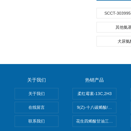
SCCT-3039
其他氨
犬尿氨
关于我们
热销产品
关于我们
柔红霉素-13C,2H3
在线留言
9(Z)-十八碳烯酸/油酸
联系我们
花生四烯酸甘油三酯(顺式-5,8,1