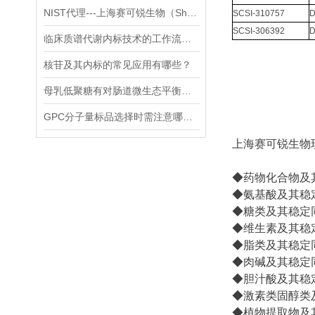
NIST代理---上海赛可锐生物（Shanghai SCR-Biotech Co., Ltd.）
SCSI-310757
D
SCSI-306392
D
临床质谱代谢内标技术的工作流程和优势体现
核苷及其内标的常见应用有哪些？
母乳低聚糖有对肠道微生态平衡的维护功能和免疫系统的调节功能
GPC分子量标品选择时需注意哪些事项？
上海
赛可锐生物
◆药物化合物及
◆氨基酸及其稳
◆糖类及其稳定
◆维生素及其稳
◆脂类及其稳定
◆肉碱及其稳定
◆胆汁酸及其稳
◆激素类固醇类
◆植物提取物及