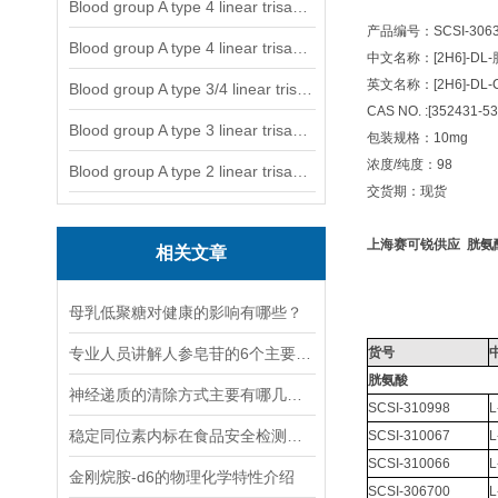
Blood group A type 4 linear trisaccharide-NGL
产品编号：SCSI-3063
Blood group A type 4 linear trisaccharide-NGL2
中文名称：[2H6]-DL
英文名称：[2H6]-DL-Cy
Blood group A type 3/4 linear trisaccharide
CAS NO. :[352431-53-
Blood group A type 3 linear trisaccharide-NGL
包装规格：10mg
浓度/纯度：98
Blood group A type 2 linear trisaccharide-NGL
交货期：现货
上海赛可锐供应
胱氨
相关文章
母乳低聚糖对健康的影响有哪些？
专业人员讲解人参皂苷的6个主要作用
货号
胱氨酸
神经递质的清除方式主要有哪几种？
SCSI-310998
L
稳定同位素内标在食品安全检测中的应用
SCSI-310067
L
SCSI-310066
L
金刚烷胺-d6的物理化学特性介绍
SCSI-306700
L