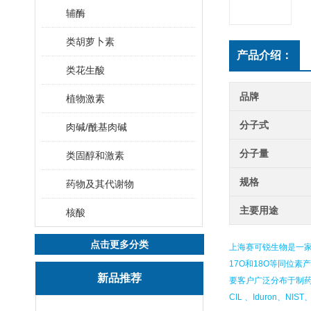
辅酶
类胡萝卜素
产品介绍：
类花生酸
品牌
植物激素
分子式
肉碱/酰基肉碱
分子量
类固醇和激素
规格
药物及其代谢物
主要用途
核酸
点击更多分类
上海赛可锐生物是一家
17O和18O等同位
新品推荐
要客户广泛分布于制
CIL 、Iduron、NIS