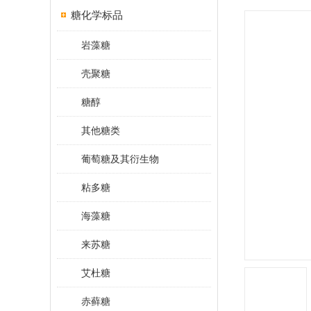
糖化学标品
岩藻糖
壳聚糖
糖醇
其他糖类
葡萄糖及其衍生物
粘多糖
海藻糖
来苏糖
艾杜糖
赤藓糖