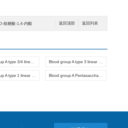
D-核糖酸-1,4-内酯
返回顶部
返回列表
Blood group A type 3/4 linear trisaccharide
Blood group A type 3 linear trisaccharide-NGL
Blood group A type 1 linear trisaccharide
Blood group A Pentasaccharide