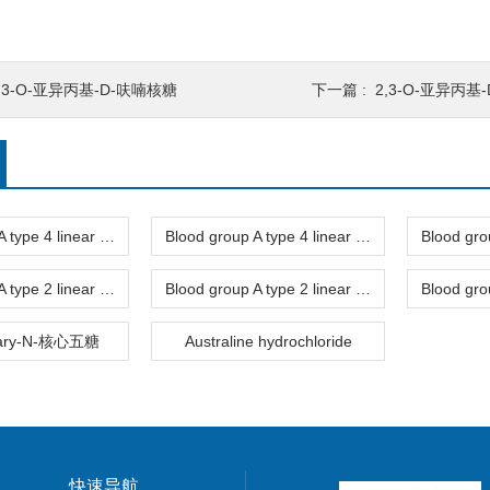
,3-O-亚异丙基-D-呋喃核糖
下一篇 :
2,3-O-亚异丙基-
Blood group A type 4 linear trisaccharide-NGL
Blood group A type 4 linear trisaccharide-NGL2
Blood group A type 2 linear trisaccharide-NGL
Blood group A type 2 linear trisaccharide
nary-N-核心五糖
Australine hydrochloride
快速导航