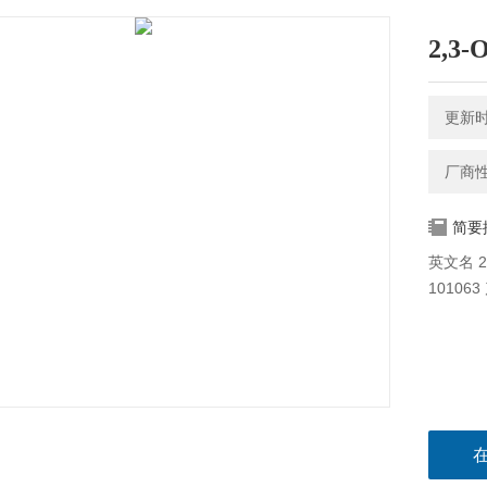
2,3
更新时间
厂商
简要
英文名 2,3
101063