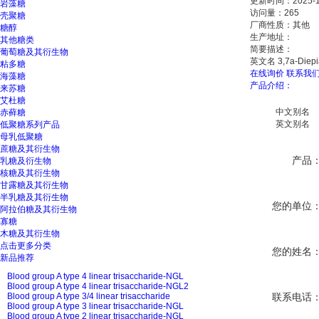
更新时间：2025-1
岩藻糖
访问量：265
壳聚糖
厂商性质：其他
糖醇
生产地址：
其他糖类
简要描述：
葡萄糖及其衍生物
英文名 3,7a-Diep
粘多糖
在线询价
联系我
海藻糖
产品介绍：
来苏糖
艾杜糖
中文别名
赤藓糖
英文别名
低聚糖系列产品
母乳低聚糖
蔗糖及其衍生物
产品
乳糖及衍生物
核糖及其衍生物
甘露糖及其衍生物
半乳糖及其衍生物
您的单位
阿拉伯糖及其衍生物
寡糖
木糖及其衍生物
点击更多分类
您的姓名
新品推荐
Blood group A type 4 linear trisaccharide-NGL
Blood group A type 4 linear trisaccharide-NGL2
Blood group A type 3/4 linear trisaccharide
联系电话
Blood group A type 3 linear trisaccharide-NGL
Blood group A type 2 linear trisaccharide-NGL