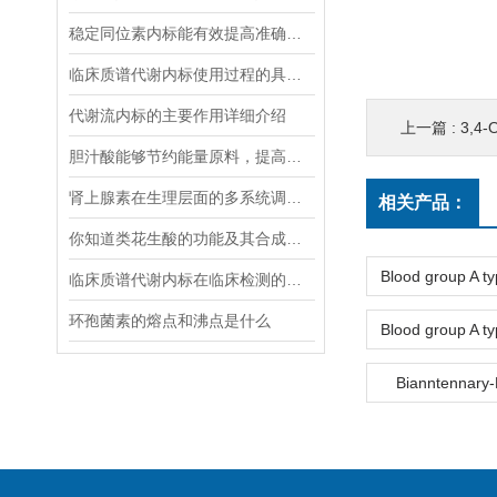
稳定同位素内标能有效提高准确度和精密度
临床质谱代谢内标使用过程的具体步骤分析
代谢流内标的主要作用详细介绍
上一篇 :
3,4
胆汁酸能够节约能量原料，提高能量利用率
肾上腺素在生理层面的多系统调节作用
相关产品：
你知道类花生酸的功能及其合成调控吗
临床质谱代谢内标在临床检测的全流程中作用体现
环孢菌素的熔点和沸点是什么
Bianntenna