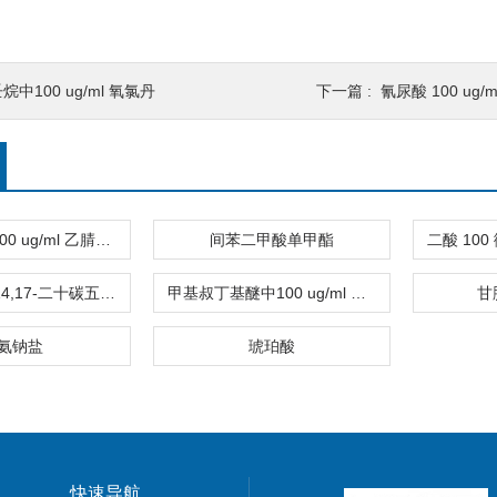
烷中100 ug/ml 氧氯丹
下一篇 :
氰尿酸 100 ug/
隐色孔雀绿 100 ug/ml 乙腈溶液
间苯二甲酸单甲酯
顺式 5,8,11,14,17-二十碳五烯酸
甲基叔丁基醚中100 ug/ml 邻苯二甲酸单苄酯
甘
氨钠盐
琥珀酸
快速导航