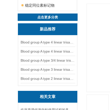
稳定同位素标记物
点击更多分类
新品推荐
Blood group A type 4 linear trisaccharide-NGL
Blood group A type 4 linear trisaccharide-NGL2
Blood group A type 3/4 linear trisaccharide
Blood group A type 3 linear trisaccharide-NGL
Blood group A type 2 linear trisaccharide-NGL
相关文章
临床质谱代谢内标使用过程的具体步骤分析