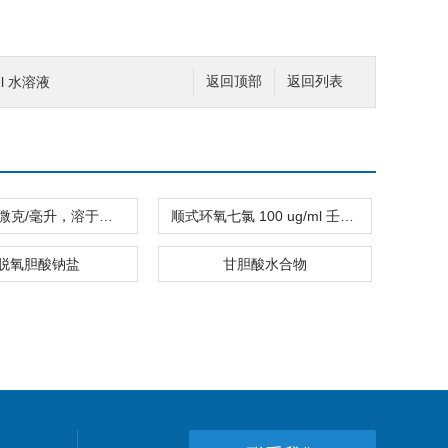
ml 水溶液
返回顶部
返回列表
二酸 100 微克/毫升，溶于甲基叔丁基醚
顺式环氧七氯 100 ug/ml 壬烷溶液
脱氧胆酸钠盐
甘胆酸水合物