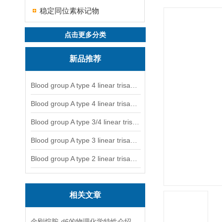
稳定同位素标记物
点击更多分类
新品推荐
Blood group A type 4 linear trisaccharide-NGL
Blood group A type 4 linear trisaccharide-NGL2
Blood group A type 3/4 linear trisaccharide
Blood group A type 3 linear trisaccharide-NGL
Blood group A type 2 linear trisaccharide-NGL
相关文章
金刚烷胺-d6的物理化学特性介绍