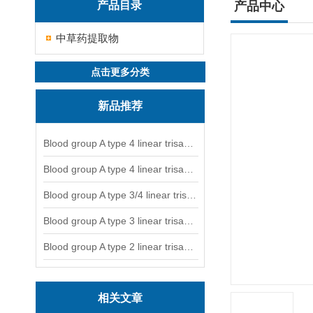
产品目录
产品中心
中草药提取物
点击更多分类
新品推荐
Blood group A type 4 linear trisaccharide-NGL
Blood group A type 4 linear trisaccharide-NGL2
Blood group A type 3/4 linear trisaccharide
Blood group A type 3 linear trisaccharide-NGL
Blood group A type 2 linear trisaccharide-NGL
相关文章