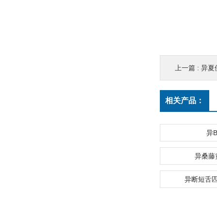
上一篇 :
异夏
相关产品：
异
异桑藤
异断短舌