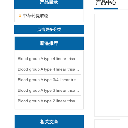
产品目录
产品中心
中草药提取物
点击更多分类
新品推荐
Blood group A type 4 linear trisaccharide-NGL
Blood group A type 4 linear trisaccharide-NGL2
Blood group A type 3/4 linear trisaccharide
Blood group A type 3 linear trisaccharide-NGL
Blood group A type 2 linear trisaccharide-NGL
相关文章