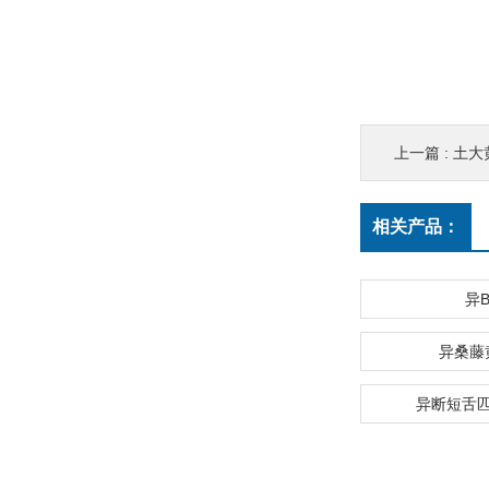
上一篇 :
土大黄
相关产品：
异
异桑藤
异断短舌