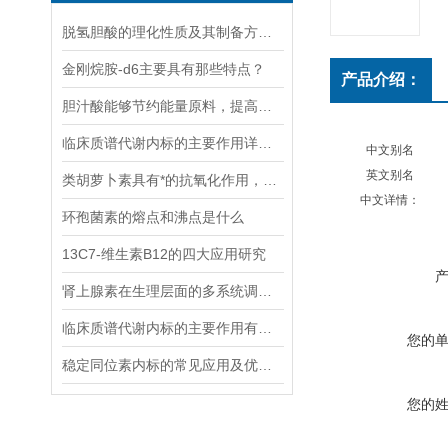
脱氢胆酸的理化性质及其制备方法解读
金刚烷胺-d6主要具有那些特点？
产品介绍：
胆汁酸能够节约能量原料，提高能量利用率
临床质谱代谢内标的主要作用详细分析
中文别名
英文别名
类胡萝卜素具有*的抗氧化作用，能够清除体内自由基
中文详情：
环孢菌素的熔点和沸点是什么
13C7-维生素B12的四大应用研究
肾上腺素在生理层面的多系统调节作用
临床质谱代谢内标的主要作用有哪些？
您的
稳定同位素内标的常见应用及优势体现
您的