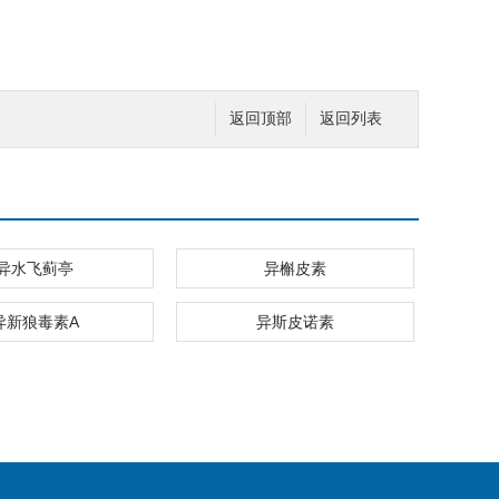
返回顶部
返回列表
异水飞蓟亭
异槲皮素
异新狼毒素A
异斯皮诺素