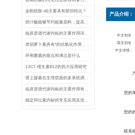
金刚烷胺-d6主要具有那些特点？
产品介绍：
胆汁酸能够节约能量原料，提高能量利用率
临床质谱代谢内标的主要作用详细分析
中文别名
英文别名
类胡萝卜素具有*的抗氧化作用，能够清除体内自由基
中文详情：
环孢菌素的熔点和沸点是什么
13C7-维生素B12的四大应用研究
肾上腺素在生理层面的多系统调节作用
临床质谱代谢内标的主要作用有哪些？
您的
稳定同位素内标的常见应用及优势体现
您的
联系