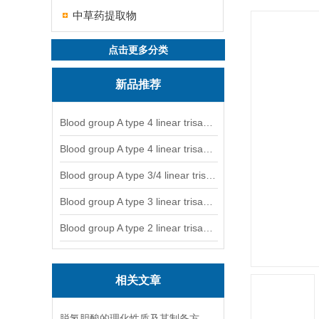
中草药提取物
点击更多分类
新品推荐
Blood group A type 4 linear trisaccharide-NGL
Blood group A type 4 linear trisaccharide-NGL2
Blood group A type 3/4 linear trisaccharide
Blood group A type 3 linear trisaccharide-NGL
Blood group A type 2 linear trisaccharide-NGL
相关文章
脱氢胆酸的理化性质及其制备方法解读