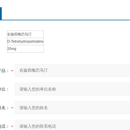
右旋四氢巴马汀
D-Tetrahydropalmatine
20mg
产品：
单位：
姓名：
电话：