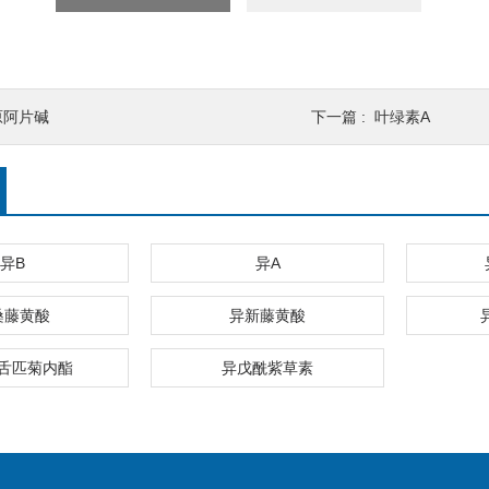
原阿片碱
下一篇 :
叶绿素A
异B
异A
桑藤黄酸
异新藤黄酸
舌匹菊内酯
异戊酰紫草素