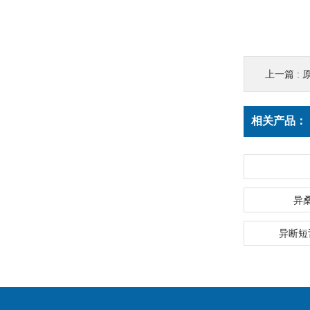
上一篇 :
相关产品：
异
异断短