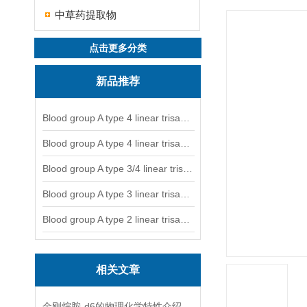
中草药提取物
点击更多分类
新品推荐
Blood group A type 4 linear trisaccharide-NGL
Blood group A type 4 linear trisaccharide-NGL2
Blood group A type 3/4 linear trisaccharide
Blood group A type 3 linear trisaccharide-NGL
Blood group A type 2 linear trisaccharide-NGL
相关文章
金刚烷胺-d6的物理化学特性介绍