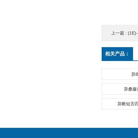
上一篇 :
(1E)-3-
相关产品：
异
异桑藤
异断短舌