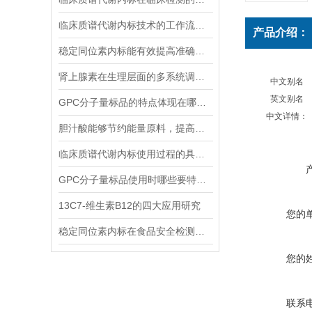
临床质谱代谢内标技术的工作流程和优势体现
产品介绍：
稳定同位素内标能有效提高准确度和精密度
肾上腺素在生理层面的多系统调节作用
中文别名
英文别名
GPC分子量标品的特点体现在哪些方面？
中文详情：
胆汁酸能够节约能量原料，提高能量利用率
临床质谱代谢内标使用过程的具体步骤分析
GPC分子量标品使用时哪些要特别注意？
13C7-维生素B12的四大应用研究
您的
稳定同位素内标在食品安全检测中的应用
您的
联系