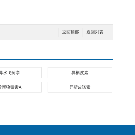
返回顶部
返回列表
异水飞蓟亭
异槲皮素
异新狼毒素A
异斯皮诺素