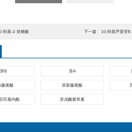
0-羟基-2-癸烯酸
下一篇 :
10-羟基芦荟苷B
异B
异A
桑藤黄酸
异新藤黄酸
舌匹菊内酯
异戊酰紫草素